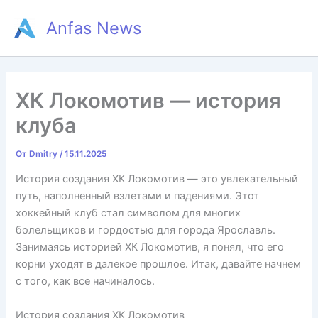
Перейти
Anfas News
к
содержимому
ХК Локомотив — история
клуба
От
Dmitry
/
15.11.2025
История создания ХК Локомотив — это увлекательный
путь, наполненный взлетами и падениями. Этот
хоккейный клуб стал символом для многих
болельщиков и гордостью для города Ярославль.
Занимаясь историей ХК Локомотив, я понял, что его
корни уходят в далекое прошлое. Итак, давайте начнем
с того, как все начиналось.
История создания ХК Локомотив