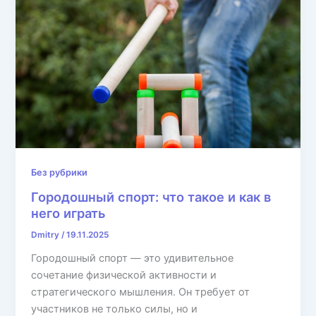
Без рубрики
Городошный спорт: что такое и как в
него играть
Dmitry
/
19.11.2025
Городошный спорт — это удивительное
сочетание физической активности и
стратегического мышления. Он требует от
участников не только силы, но и